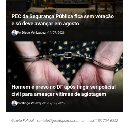
PEC da Segurança Pública fica sem votação
e só deve avançar em agosto
Por
Diego Velázquez
14/07/2026
Homem é preso no DF após fingir ser policial
civil para ameaçar vítimas de agiotagem
Por
Diego Velázquez
17/06/2025
Gazeta Policial –
contato@gazetapolicial.com.br
– tel.(11)91754-6532