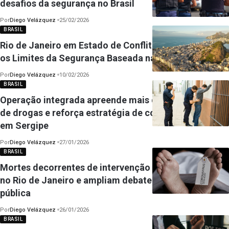
desafios da segurança no Brasil
Por
Diego Velázquez
25/02/2026
BRASIL
Rio de Janeiro em Estado de Conflito Permanente e
os Limites da Segurança Baseada na Força
Por
Diego Velázquez
10/02/2026
BRASIL
Operação integrada apreende mais de uma tonelada
de drogas e reforça estratégia de combate ao crime
em Sergipe
Por
Diego Velázquez
27/01/2026
BRASIL
Mortes decorrentes de intervenção policial crescem
no Rio de Janeiro e ampliam debate sobre segurança
pública
Por
Diego Velázquez
26/01/2026
BRASIL