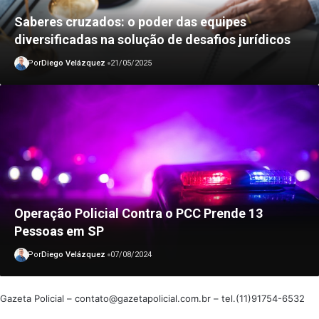
Saberes cruzados: o poder das equipes
diversificadas na solução de desafios jurídicos
Por
Diego Velázquez
21/05/2025
Operação Policial Contra o PCC Prende 13
Pessoas em SP
Por
Diego Velázquez
07/08/2024
Gazeta Policial –
contato@gazetapolicial.com.br
– tel.(11)91754-6532