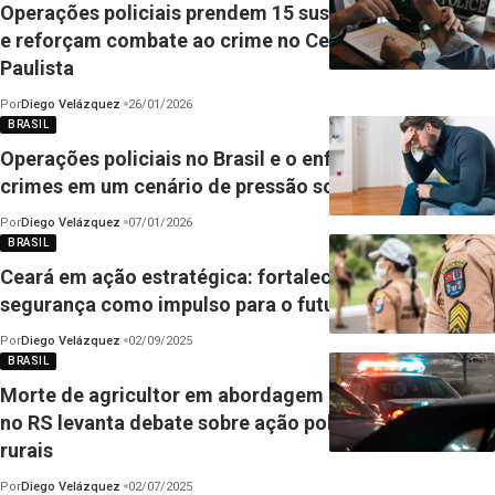
Operações policiais prendem 15 suspeitos de tráfico
e reforçam combate ao crime no Centro-Oeste
Paulista
Por
Diego Velázquez
26/01/2026
BRASIL
Operações policiais no Brasil e o enfrentamento aos
crimes em um cenário de pressão social
Por
Diego Velázquez
07/01/2026
BRASIL
Ceará em ação estratégica: fortalecimento da
segurança como impulso para o futuro
Por
Diego Velázquez
02/09/2025
BRASIL
Morte de agricultor em abordagem da Brigada Militar
no RS levanta debate sobre ação policial em áreas
rurais
Por
Diego Velázquez
02/07/2025