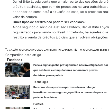
Daniel Brito Loyola conta que a maior parte das cessões de créd
crédito trabalhista, que vem de processos na vara trabalhista
depender de como está a situação do caso, se o processo rea
valor da compra.
Quais tipos de crédito não podem ser vendidos?
Ainda segundo o sócio da Just.Tec Lawtech, Daniel Brito Loyola,
regularizados para venda no Brasil. Entretanto, há aqueles que
restrito a venda de créditos judiciais que envolvam obrigações 
Tag:
AÇÃO JUDICIAL
ADVOGADO DANIEL BRITO LOYOLA
CRÉDITO JUDICIAL
DANIEL BRI
Compartilhe este artigo
Facebook
Perícia digital ganha protagonismo nas investigações: por
que celulares e computadores se tornaram provas
decisivas para a polícia
Tecnologia
Recursos das apostas esportivas devem reforçar
investimentos na segurança pública: o que muda para as
polícias brasileiras
Politica