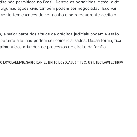
ito são permitidas no Brasil. Dentre as permitidas, estão: a de
 e algumas ações civis também podem ser negociadas. Isso vai
lmente tem chances de ser ganho e se o requerente aceita o
 a maior parte dos títulos de créditos judiciais podem e estão
 perante a lei não podem ser comercializados. Desaa forma, fica
alimentícias oriundos de processos de direito da família.
TO LOYOLA
EMPRESÁRIO DANIEL BRITO LOYOLA
JUST.TEC
JUST.TEC LAWTECH
RPV