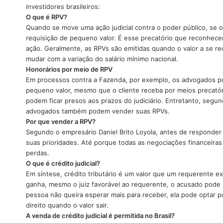
investidores brasileiros:
O que é RPV?
Quando se move uma ação judicial contra o poder público, se 
requisição de pequeno valor. É esse precatório que reconhece
ação. Geralmente, as RPVs são emitidas quando o valor a se rec
mudar com a variação do salário mínimo nacional.
Honorários por meio de RPV
Em processos contra a Fazenda, por exemplo, os advogados p
pequeno valor, mesmo que o cliente receba por meios precatór
podem ficar presos aos prazos do judiciário. Entretanto, segun
advogados também podem vender suas RPVs.
Por que vender a RPV?
Segundo o empresário Daniel Brito Loyola, antes de responder
suas prioridades. Até porque todas as negociações financeir
perdas.
O que é crédito judicial?
Em síntese, crédito tributário é um valor que um requerente e
ganha, mesmo o juiz favorável ao requerente, o acusado pode r
pessoa não queira esperar mais para receber, ela pode optar po
direito quando o valor sair.
A venda de crédito judicial é permitida no Brasil?