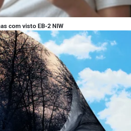
has com visto EB-2 NIW