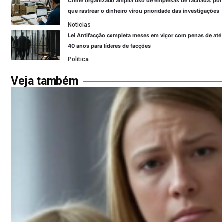
Crime organizado amplia uso de empresas de fachada: por
que rastrear o dinheiro virou prioridade das investigações
Noticias
Lei Antifacção completa meses em vigor com penas de até
40 anos para líderes de facções
Politica
Veja também