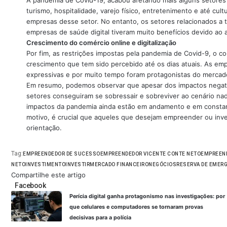
A pandemia de Covid-19, acabou afetando mais alguns setores
turismo, hospitalidade, varejo físico, entretenimento e até cul
empresas desse setor. No entanto, os setores relacionados a t
empresas de saúde digital tiveram muito benefícios devido a
Crescimento do comércio online e digitalização
Por fim, as restrições impostas pela pandemia de Covid-9, o c
crescimento que tem sido percebido até os dias atuais. As emp
expressivas e por muito tempo foram protagonistas do mercad
Em resumo, podemos observar que apesar dos impactos negati
setores conseguiram se sobressair e sobreviver ao cenário na
impactos da pandemia ainda estão em andamento e em constan
motivo, é crucial que aqueles que desejam empreender ou inve
orientação.
Tag:
EMPREENDEDOR DE SUCESSO
EMPREENDEDOR VICENTE CONTE NETO
EMPREEN
NETO
INVESTIMENTO
INVESTIR
MERCADO FINANCEIRO
NEGÓCIOS
RESERVA DE EMER
Compartilhe este artigo
Facebook
Perícia digital ganha protagonismo nas investigações: por
que celulares e computadores se tornaram provas
decisivas para a polícia