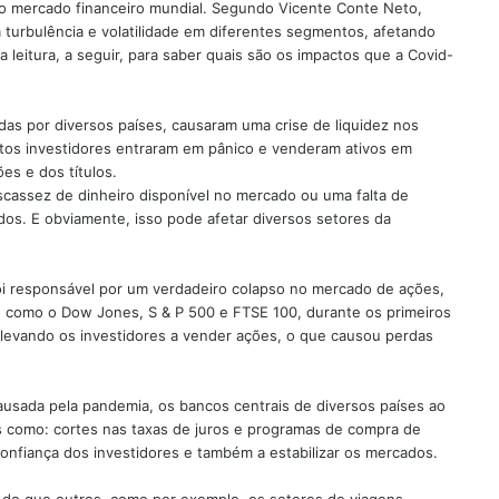
no mercado financeiro mundial. Segundo Vicente Conte Neto,
 turbulência e volatilidade em diferentes segmentos, afetando
leitura, a seguir, para saber quais são os impactos que a Covid-
as por diversos países, causaram uma crise de liquidez nos
tos investidores entraram em pânico e venderam ativos em
es e dos títulos.
scassez de dinheiro disponível no mercado ou uma falta de
dos. E obviamente, isso pode afetar diversos setores da
i responsável por um verdadeiro colapso no mercado de ações,
es, como o Dow Jones, S & P 500 e FTSE 100, durante os primeiros
levando os investidores a vender ações, o que causou perdas
ausada pela pandemia, os bancos centrais de diversos países ao
 como: cortes nas taxas de juros e programas de compra de
 confiança dos investidores e também a estabilizar os mercados.