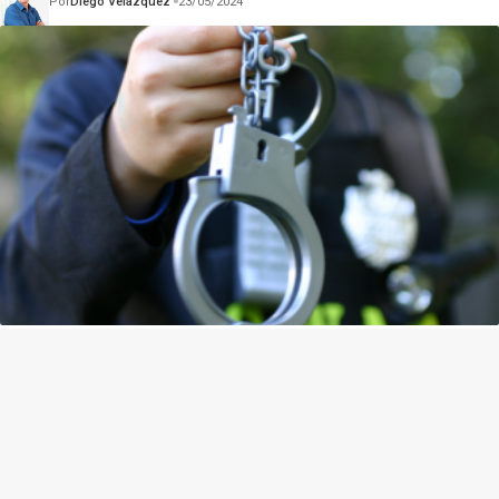
Por
Diego Velázquez
23/05/2024
Empresário Preso e Contratos Públicos: O Caso de
Renildo Evangelista Lima e o Ministério da Saúde
Por
Diego Velázquez
07/04/2025
Gazeta Policial –
contato@gazetapolicial.com.br
– tel.(11)91754-6532