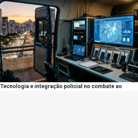
Tecnologia e integração policial no combate ao
roubo de celulares no Brasil: como o país tenta reagir
à nova dinâmica do crime urbano
Por
Diego Velázquez
22/05/2026
Gazeta Policial –
contato@gazetapolicial.com.br
– tel.(11)91754-6532