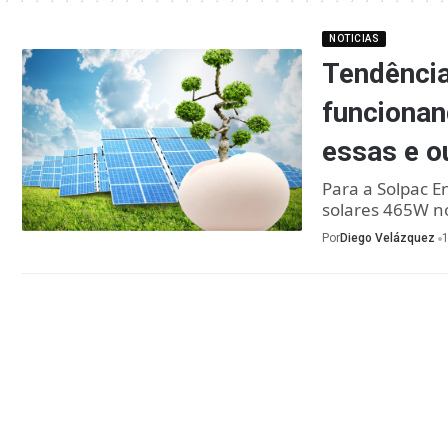
NOTICIAS
Tendência
funcionan
essas e o
Para a Solpac E
solares 465W no
Por
Diego Velázquez