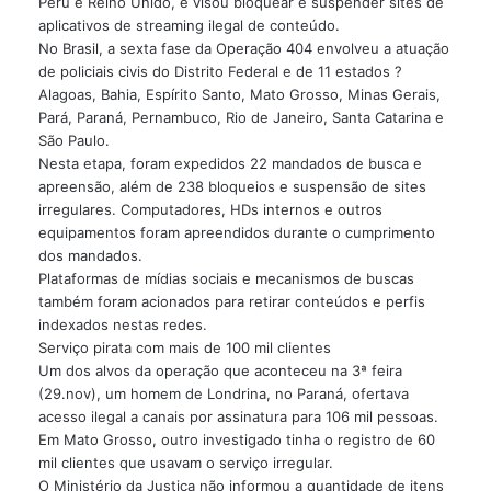
Peru e Reino Unido, e visou bloquear e suspender sites de
aplicativos de streaming ilegal de conteúdo.
No Brasil, a sexta fase da Operação 404 envolveu a atuação
de policiais civis do Distrito Federal e de 11 estados ?
Alagoas, Bahia, Espírito Santo, Mato Grosso, Minas Gerais,
Pará, Paraná, Pernambuco, Rio de Janeiro, Santa Catarina e
São Paulo.
Nesta etapa, foram expedidos 22 mandados de busca e
apreensão, além de 238 bloqueios e suspensão de sites
irregulares. Computadores, HDs internos e outros
equipamentos foram apreendidos durante o cumprimento
dos mandados.
Plataformas de mídias sociais e mecanismos de buscas
também foram acionados para retirar conteúdos e perfis
indexados nestas redes.
Serviço pirata com mais de 100 mil clientes
Um dos alvos da operação que aconteceu na 3ª feira
(29.nov), um homem de Londrina, no Paraná, ofertava
acesso ilegal a canais por assinatura para 106 mil pessoas.
Em Mato Grosso, outro investigado tinha o registro de 60
mil clientes que usavam o serviço irregular.
O Ministério da Justiça não informou a quantidade de itens