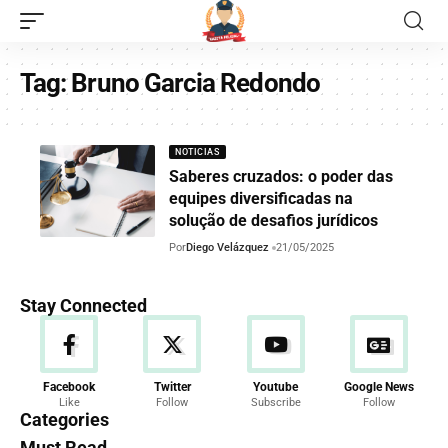
Tag:
Bruno Garcia Redondo
NOTICIAS
Saberes cruzados: o poder das
equipes diversificadas na
solução de desafios jurídicos
Por
Diego Velázquez
21/05/2025
Stay Connected
Facebook
Twitter
Youtube
Google News
Like
Follow
Subscribe
Follow
Categories
Must Read