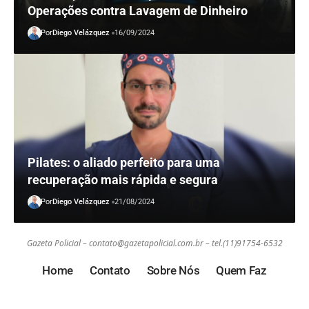
Operações contra Lavagem de Dinheiro
Por
Diego Velázquez
16/09/2024
Pilates: o aliado perfeito para uma
recuperação mais rápida e segura
Por
Diego Velázquez
21/08/2024
Gazeta Policial –
contato@gazetapolicial.com.br
– tel.(11)91754-6532
Home
Contato
Sobre Nós
Quem Faz