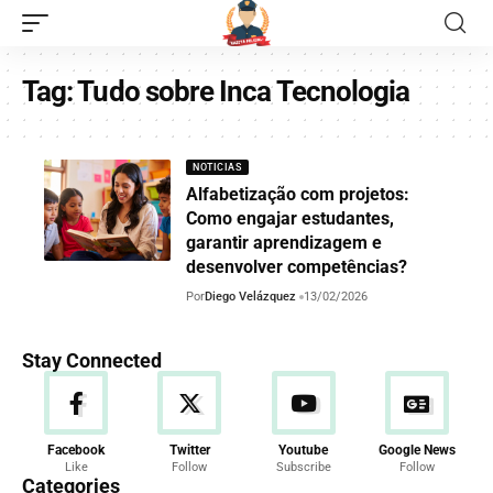
Tag:
Tudo sobre Inca Tecnologia
NOTICIAS
Alfabetização com projetos:
Como engajar estudantes,
garantir aprendizagem e
desenvolver competências?
Por
Diego Velázquez
13/02/2026
Stay Connected
Facebook
Twitter
Youtube
Google News
Like
Follow
Subscribe
Follow
Categories