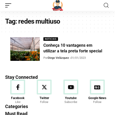
Tag:
redes multiuso
NOTICIAS
Conheça 10 vantagens em
utilizar a tela preta forte special
Por
Diego Velázquez
31/01/2023
Stay Connected
Facebook
Twitter
Youtube
Google News
Like
Follow
Subscribe
Follow
Categories
Must Read