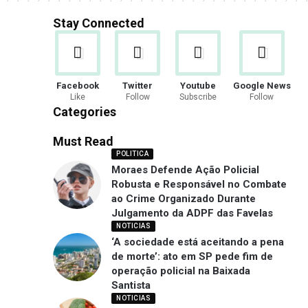
Stay Connected
Facebook
Twitter
Youtube
Google News
Like
Follow
Subscribe
Follow
Categories
Must Read
POLITICA
Moraes Defende Ação Policial
Robusta e Responsável no Combate
ao Crime Organizado Durante
Julgamento da ADPF das Favelas
NOTICIAS
‘A sociedade está aceitando a pena
de morte’: ato em SP pede fim de
operação policial na Baixada
Santista
NOTICIAS