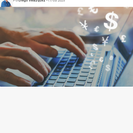
Por
Diego Velázquez
17/03/2025
Doação de Meio Milhão: Uma Família em Destaque na
Campanha de Boulos
Por
Diego Velázquez
28/10/2024
Gazeta Policial –
contato@gazetapolicial.com.br
– tel.(11)91754-6532