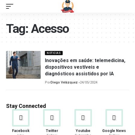
Tag:
Acesso
NOTICIAS
Inovações em saúde: telemedicina,
dispositivos vestíveis e
diagnósticos assistidos por IA
Por
Diego Velázquez
24/05/2024
Stay Connected
Facebook
Twitter
Youtube
Google News