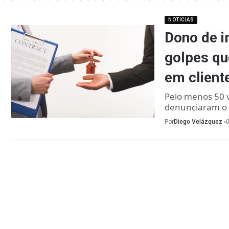
NOTICIAS
Dono de i
golpes q
em client
Pelo menos 50 
denunciaram o 
Por
Diego Velázquez