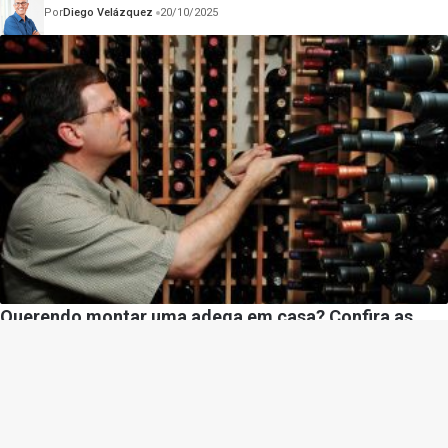
Por
Diego Velázquez
20/10/2025
Querendo montar uma adega em casa? Confira as
orientações para um armazenamento ideal, com
Sidnei Piva de Jesus
Por
Diego Velázquez
17/03/2025