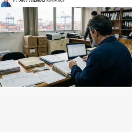
Por
Diego Velázquez
05/09/2023
Crime organizado amplia uso de empresas de
fachada: por que rastrear o dinheiro virou prioridade
das investigações
Por
Diego Velázquez
05/08/2026