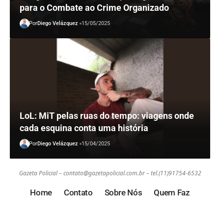
para o Combate ao Crime Organizado
Por
Diego Velázquez
15/05/2025
LoL: MiT pelas ruas do tempo: viagens onde
cada esquina conta uma história
Por
Diego Velázquez
15/04/2025
Gazeta Policial –
contato@gazetapolicial.com.br
– tel.(11)91754-6532
Home
Contato
Sobre Nós
Quem Faz