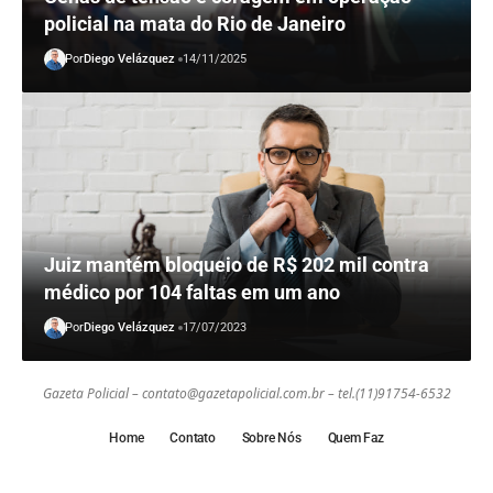
policial na mata do Rio de Janeiro
Por
Diego Velázquez
14/11/2025
Juiz mantém bloqueio de R$ 202 mil contra
médico por 104 faltas em um ano
Por
Diego Velázquez
17/07/2023
Gazeta Policial –
contato@gazetapolicial.com.br
– tel.(11)91754-6532
Home
Contato
Sobre Nós
Quem Faz