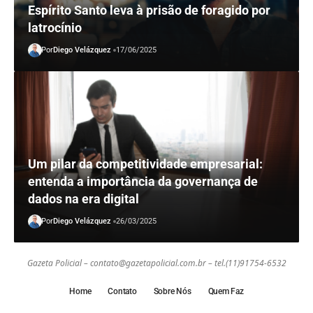
Espírito Santo leva à prisão de foragido por
latrocínio
Por
Diego Velázquez
17/06/2025
Um pilar da competitividade empresarial:
entenda a importância da governança de
dados na era digital
Por
Diego Velázquez
26/03/2025
Gazeta Policial –
contato@gazetapolicial.com.br
– tel.(11)91754-6532
Home
Contato
Sobre Nós
Quem Faz