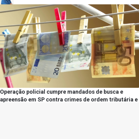
Operação policial cumpre mandados de busca e
apreensão em SP contra crimes de ordem tributária e
lavagem de dinheiro
Por
Diego Velázquez
21/05/2024
Gazeta Policial –
contato@gazetapolicial.com.br
– tel.(11)91754-6532