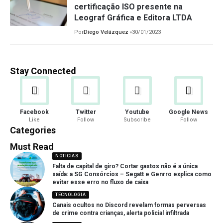
certificação ISO presente na
Leograf Gráfica e Editora LTDA
Por
Diego Velázquez
30/01/2023
Stay Connected
Facebook
Twitter
Youtube
Google News
Like
Follow
Subscribe
Follow
Categories
Must Read
NOTICIAS
Falta de capital de giro? Cortar gastos não é a única
saída: a SG Consórcios – Segatt e Genrro explica como
evitar esse erro no fluxo de caixa
TECNOLOGIA
Canais ocultos no Discord revelam formas perversas
de crime contra crianças, alerta policial infiltrada