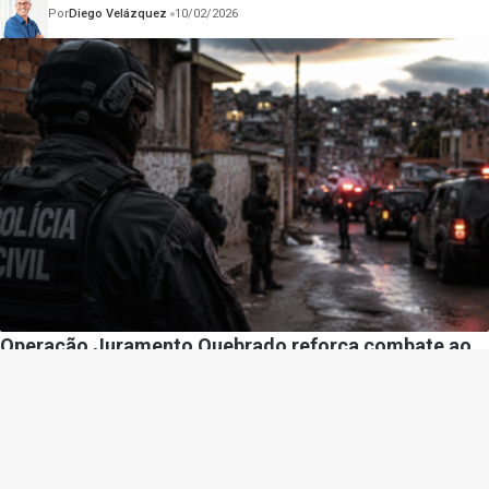
Por
Diego Velázquez
10/02/2026
Operação Juramento Quebrado reforça combate ao
crime organizado e destaca desafios da segurança
pública
Por
Diego Velázquez
09/06/2026