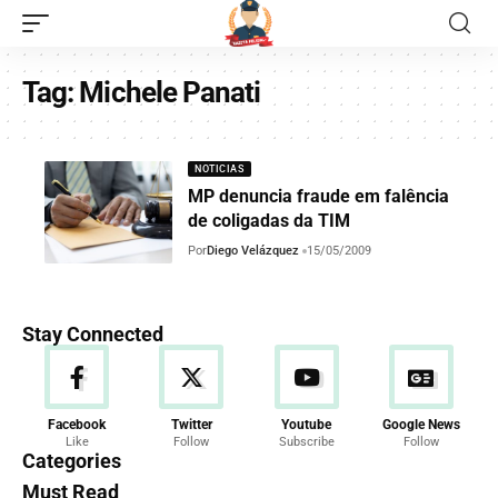
Tag:
Michele Panati
NOTICIAS
MP denuncia fraude em falência
de coligadas da TIM
Por
Diego Velázquez
15/05/2009
Stay Connected
Facebook
Twitter
Youtube
Google News
Like
Follow
Subscribe
Follow
Categories
Must Read