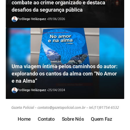
combate ao crime organizado e destaca
desafios da segurança pública
Por
Diego Velázquez
09/06/2026
Uma viagem íntima pelos caminhos do autor:
explorando os cantos da alma com “No Amor
e na Alma”
Por
Diego Velázquez
25/04/2024
Gazeta Policial –
contato@gazetapolicial.com.br
– tel.(11)91754-6532
Home
Contato
Sobre Nós
Quem Faz